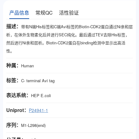
产品信息
常规QC
活性验证
描述：
带有N端His标签和C端Avi标签的Biotin-CDK2蛋白通过Ni亲和层
析，在体外生物素化后并进行SEC纯化。最后通过TEV去除His标签，
然后进行Ni亲和层析。Biotin-CDK2蛋白在binding检测中显示出高活
性。
种属：
Human
标签：
C- terminal Avi tag
表达系统：
HEP
E.coli
Uniprot：
P24941-1
序列：
M1-L298
(end)