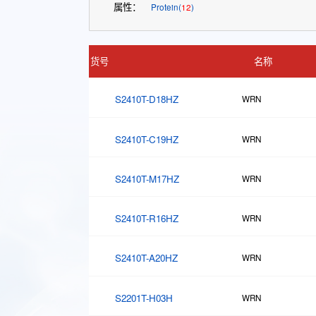
属性：
Protein(
12
)
货号
名称
S2410T-D18HZ
WRN
S2410T-C19HZ
WRN
S2410T-M17HZ
WRN
S2410T-R16HZ
WRN
S2410T-A20HZ
WRN
S2201T-H03H
WRN