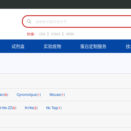
热搜：
CDK
KRAS
WRN
试剂盒
实验底物
蛋白定制服务
技
an(
6
)
Cynomolgus(
1
)
Mouse(
1
)
-His-ZZ(
6
)
N-His(
2
)
No Tag(
1
)