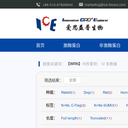
+86-010-67806940
marketing@ice-biosci.com
首页
激酶蛋白
非激酶蛋白
搜索关键词：
【WRN】
共检索到：12 条数据
筛选结果：
全部
种属：
Rabbit(
1
)
Dog(
1
)
Rat(
2
)
Hum
标签：
N-His, C-Flag(
2
)
N-His-SUMO(
1
)
N
长度：
Full length(
1
)
Truncated(
11
)