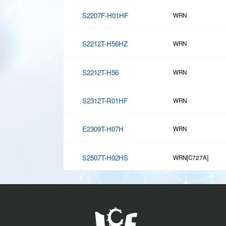
S2207F-H01HF
WRN
S2212T-H56HZ
WRN
S2212T-H56
WRN
S2312T-R01HF
WRN
E2309T-H07H
WRN
S2507T-H02HS
WRN[C727A]